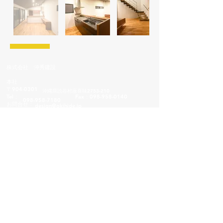
株式会社 沖秀建設
本社
〒904-0301
沖縄県読谷村座喜味2753-210
Tel：
Fax：098-958-0140
098-958-7180
お問合せ：
design@okihide.jp
​工事部
〒904-0302
沖縄県読谷村字喜名316-1番地
098-958-0152
​Tel・Fax：
© 2019 著作権表示株式会社 株式会社沖
秀建設で作成されたホームページです。