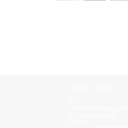
株式会社 沖秀建設
本社
〒904-0301
沖縄県読谷村座
Tel：
098-958-7180
お問合せ：
design@okihid